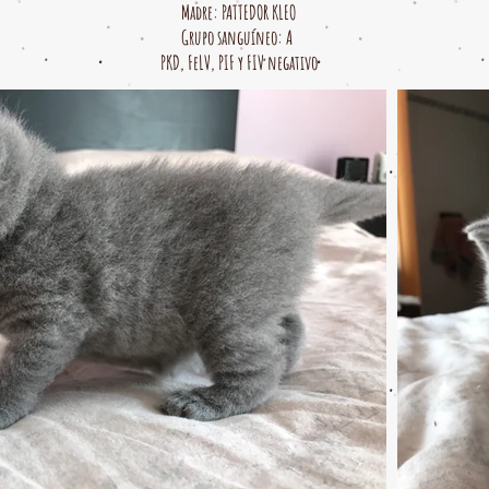
Madre: PATTEDOR KLEO
Grupo sanguíneo: A
PKD, FeLV, PIF y FIV negativo