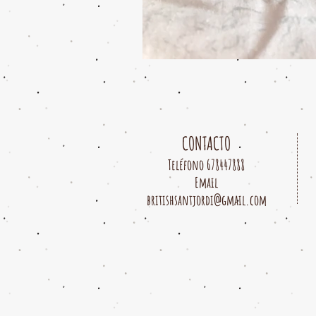
CONTACTO
Teléfono 678447888
Email
britishsantjordi@gmail.com